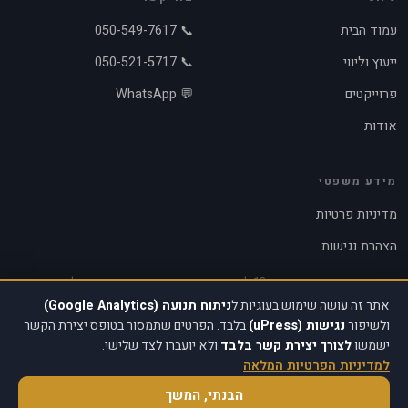
עמוד הבית
📞 050-549-7617
ייעוץ וליווי
📞 050-521-5717
פרוייקטים
💬 WhatsApp
אודות
מידע משפטי
מדיניות פרטיות
הצהרת נגישות
אתר זה עומד בדרישות תקנה 13 לחוק הגנת הפרטיות ובתקנות הנגישות לאנשים עם
מוגבלות (WCAG 2.1 AA).
אתר זה עושה שימוש בעוגיות ל
ניתוח תנועה (Google Analytics)
ולשיפור
נגישות (uPress)
בלבד. הפרטים שתמסור בטופס יצירת הקשר
ישמשו
לצורך יצירת קשר בלבד
ולא יועברו לצד שלישי.
למדיניות הפרטיות המלאה
© 2026 בן גור פיתוח מוצרים. כל הזכויות שמורות.
הבנתי, המשך