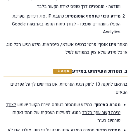
והודעה - הנמסרים דרך טופס יצירת הקשר בלבד.
מידע טכני שנאסף אוטומטית:
כתובת IP, סוג דפדפן, מערכת
הפעלה, ועמודים שנצפו - לצורך ניתוח תנועה באמצעות Google
Analytics.
האתר
אינו
אוסף: פרטי כרטיס אשראי, סיסמאות, מידע רגיש מכל סוג,
או כל מידע שלא צוין במפורש לעיל.
ג. מטרות השימוש במידע
תקנה 13
בהתאם לתקנה 13 לחוק הגנת הפרטיות, אנו מודיעים לך על הפרטים
הבאים:
מטרת האיסוף:
המידע שתמסור בטופס יצירת הקשר ישמש
לצורך
יצירת קשר עמך בלבד
בנוגע לפעילות העסקית של תמוז ואקום
פורמינג בע"מ.
מסירת מידע:
מסירת המידע אינה חובה על פי חוק. אולם, אם לא