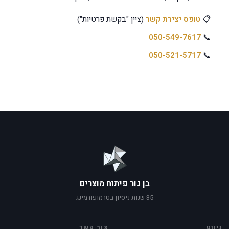
📋
טופס יצירת קשר
(ציין "בקשת פרטיות")
050-549-7617
📞
050-521-5717
📞
בן גור פיתוח מוצרים
35 שנות ניסיון בטרמופורמינג
ניווט
צור קשר